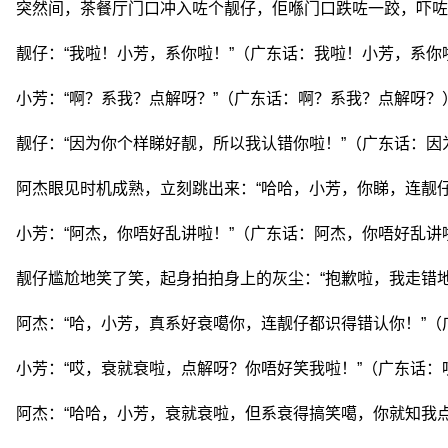
突然间，茶餐厅门口冲入咗个靓仔，佢喺门口跌咗一跤，吓咗
靓仔：“我啦！小芳，系你啦！”（广东话：我啦！小芳，系你
小芳：“啊？系我？点解呀？”（广东话：啊？系我？点解呀？
靓仔：“因为你个样睇好靓，所以我认错你啦！”（广东话：
阿杰眼见时机成熟，立刻跳出来：“哈哈，小芳，你睇，连靓
小芳：“阿杰，你唔好乱讲啦！”（广东话：阿杰，你唔好乱讲
靓仔尴尬地笑了笑，起身拍拍身上的灰尘：“抱歉啦，我走错
阿杰：“哈，小芳，真系好衰噶你，连靓仔都识得错认你！”
小芳：“哎，衰就衰啦，点解呀？你唔好笑我啦！”（广东话
阿杰：“哈哈，小芳，衰就衰啦，但系衰得搞笑噶，你就知我