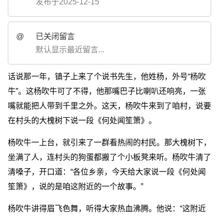
发布于2025-12-15
@
已关闭留言
默认显示最近留言...
话说那一年，镇子上来了个说书先生，他姓杨，外号“杨吹
牛”。这杨吹牛可了不得，他那嘴巴子比喇叭还响亮，一张
嘴就能把人带到千里之外。这天，杨吹牛来到了咱村，说要
在村头的大槐树下说一段《何处闻笙箫》。
杨吹牛一上台，就引来了一群看热闹的村民。那大槐树下，
坐满了人，连村头的狗蛋都搬了个小板凳来听。杨吹牛清了
清嗓子，开口道：“各位乡亲，今天给大家说一段《何处闻
笙箫》，说的是咱这附近的一个故事。”
杨吹牛讲得眉飞色舞，听得大家热血沸腾。他说：“这附近