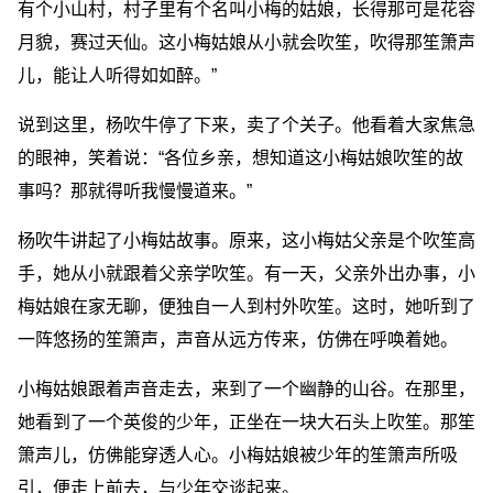
有个小山村，村子里有个名叫小梅的姑娘，长得那可是花容
月貌，赛过天仙。这小梅姑娘从小就会吹笙，吹得那笙箫声
儿，能让人听得如如醉。”
说到这里，杨吹牛停了下来，卖了个关子。他看着大家焦急
的眼神，笑着说：“各位乡亲，想知道这小梅姑娘吹笙的故
事吗？那就得听我慢慢道来。”
杨吹牛讲起了小梅姑故事。原来，这小梅姑父亲是个吹笙高
手，她从小就跟着父亲学吹笙。有一天，父亲外出办事，小
梅姑娘在家无聊，便独自一人到村外吹笙。这时，她听到了
一阵悠扬的笙箫声，声音从远方传来，仿佛在呼唤着她。
小梅姑娘跟着声音走去，来到了一个幽静的山谷。在那里，
她看到了一个英俊的少年，正坐在一块大石头上吹笙。那笙
箫声儿，仿佛能穿透人心。小梅姑娘被少年的笙箫声所吸
引，便走上前去，与少年交谈起来。