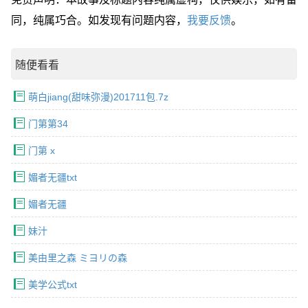
同，纯属巧合。如发现有问题内容，
我要反馈
。
随便看看
萌白jiang(甜味弥漫)201711包.7z
门第第34
门第 x
媚者无疆txt
媚者无疆
妹汁
美由里之森 ミヨリの森
美学公式txt