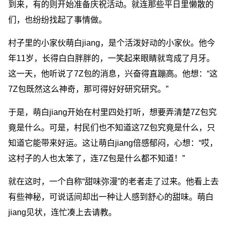
到来，有的则开始准备庆祝活动。就连那些平日里懒散的
们，也纷纷找起了事情做。
村子里的小家伙萌白jiang，是个活泼好动的小家伙。他今
年11岁，长得白白胖胖的，一笑起来眼睛就弯成了月牙。
这一天，他听说了7Z包的消息，兴奋得直蹦高。他想：“这
7Z包既然这么神奇，那可得好好研究研究。”
于是，萌白jiang开始在村里四处打听，想要弄清楚7Z包究
竟是什么。可是，村民们也不知道这7Z包究竟是什么，只
知道它能带来好运。这让萌白jiang倍感郁闷，心想：“哎，
这村子的人也太笨了，连7Z包是什么都不知道！”
就在这时，一个自称“甜味弥漫”的老者走了过来。他看上去
有些神秘，可说话间却出一种让人感到舒心的甜味。萌白
jiang见状，连忙凑上去请教。