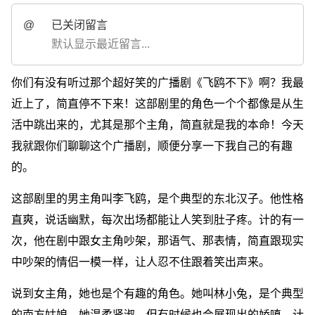
@
已关闭留言
默认显示最近留言...
你们有没有听过那个超好笑的广播剧《飞鸥不下》啊？我最
近上了，简直停不下来！这部剧里的角色一个个都像是从生
活中跳出来的，尤其是那个主角，简直就是我的本命！今天
我就跟你们聊聊这个广播剧，顺便分享一下我自己的有趣
的。
这部剧里的男主角叫李飞鸥，是个典型的东北汉子。他性格
直爽，说话幽默，每次出场都能让人笑到肚子疼。计的有一
次，他在剧中跟女主角吵架，那语气、那表情，简直跟现实
中吵架的情侣一模一样，让人忍不住跟着笑出声来。
说到女主角，她也是个有趣的角色。她叫林小兔，是个典型
的南方姑娘。她温柔贤淑，但有时候也会展现出的娇嗔。计