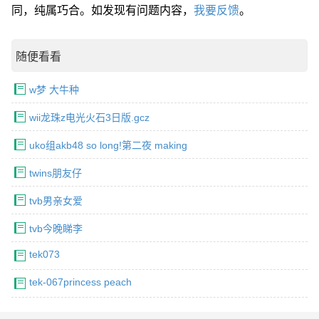
同，纯属巧合。如发现有问题内容，
我要反馈
。
随便看看
w梦 大牛种
wii龙珠z电光火石3日版.gcz
uko组akb48 so long!第二夜 making
twins朋友仔
tvb男亲女爱
tvb今晚睇李
tek073
tek-067princess peach