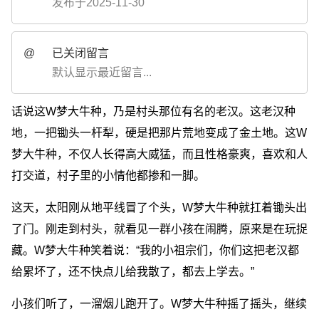
发布于2025-11-30
@
已关闭留言
默认显示最近留言...
话说这W梦大牛种，乃是村头那位有名的老汉。这老汉种
地，一把锄头一杆犁，硬是把那片荒地变成了金土地。这W
梦大牛种，不仅人长得高大威猛，而且性格豪爽，喜欢和人
打交道，村子里的小情他都掺和一脚。
这天，太阳刚从地平线冒了个头，W梦大牛种就扛着锄头出
了门。刚走到村头，就看见一群小孩在闹腾，原来是在玩捉
藏。W梦大牛种笑着说：“我的小祖宗们，你们这把老汉都
给累坏了，还不快点儿给我散了，都去上学去。”
小孩们听了，一溜烟儿跑开了。W梦大牛种摇了摇头，继续