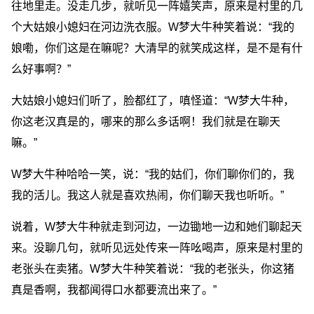
往地里走。没走几步，就听见一阵嬉笑声，原来是村里的几
个大姑娘小媳妇在河边洗衣服。W梦大牛种笑着说：“我的
娘嘞，你们这是在嘛呢？大清早的就笑成这样，是不是有什
么好事啊？”
大姑娘小媳妇们听了，脸都红了，嗔怪道：“W梦大牛种，
你这老汉真是的，哪来的那么多话啊！我们就是在聊天
嘛。”
W梦大牛种哈哈一笑，说：“我的姑们，你们聊你们的，我
我的活儿。我这人就是喜欢热闹，你们聊天我也听听。”
说着，W梦大牛种就走到河边，一边锄地一边和她们聊起天
来。没聊几句，就听见远处传来一阵吆喝声，原来是村里的
老张头在卖猪。W梦大牛种笑着说：“我的老张头，你这猪
真是香啊，我都闻得口水都要流出来了。”