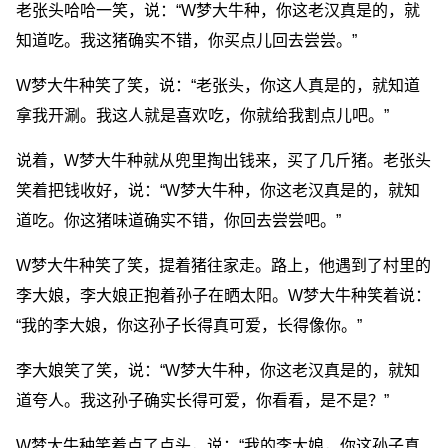
老张头哈哈一笑，说：“W梦大牛种，你这老汉真是的，就
知道吃。我这猪确实不错，你买点儿回去尝尝。”
W梦大牛种笑了笑，说：“老张头，你这人真是的，就知道
拿我开涮。我这人就是喜欢吃，你就给我割点儿吧。”
说着，W梦大牛种就从兜里掏出钱来，买了几斤猪。老张头
笑着把钱收好，说：“W梦大牛种，你这老汉真是的，就知
道吃。你这猪味道确实不错，你回去尝尝吧。”
W梦大牛种笑了笑，提着猪往家走。路上，他遇到了村里的
李大娘，李大娘正抱着孙子在晒太阳。W梦大牛种笑着说：
“我的李大娘，你这孙子长得真可爱，长得像你。”
李大娘笑了笑，说：“W梦大牛种，你这老汉真是的，就知
道夸人。我这孙子确实长得可爱，你看看，是不是？”
W梦大牛种笑着点了点头，说：“我的李大娘，你这孙子真