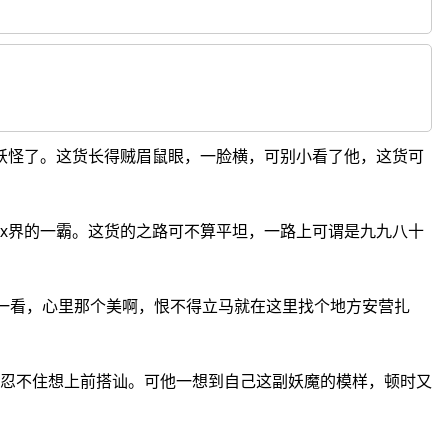
妖怪了。这货长得贼眉鼠眼，一脸横，可别小看了他，这货可
x界的一霸。这货的之路可不算平坦，一路上可谓是九九八十
痕一看，心里那个美啊，恨不得立马就在这里找个地方安营扎
忍不住想上前搭讪。可他一想到自己这副妖魔的模样，顿时又