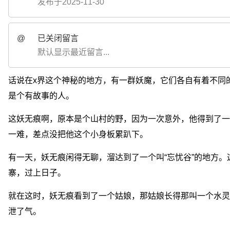
发布于2025-11-30
@
已关闭留言
默认显示最近留言...
话说在x界这个神秘的地方，有一群妖魔，它们各自有着不同
是个有故事的人。
这妖无痕啊，原本是个山村的野，因为一次意外，他得到了一
一难，差点没把他这个小身板累趴下。
有一天，妖无痕闲得无聊，溜达到了一个叫“忘忧谷”的地方
寨，过上日子。
就在这时，妖无痕看到了一个姑娘，那姑娘长得那叫一个水灵
泄了气。