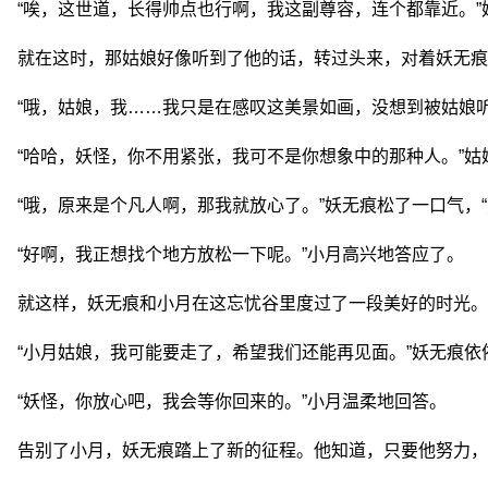
“唉，这世道，长得帅点也行啊，我这副尊容，连个都靠近。”
就在这时，那姑娘好像听到了他的话，转过头来，对着妖无痕
“哦，姑娘，我……我只是在感叹这美景如画，没想到被姑娘
“哈哈，妖怪，你不用紧张，我可不是你想象中的那种人。”姑
“哦，原来是个凡人啊，那我就放心了。”妖无痕松了一口气，
“好啊，我正想找个地方放松一下呢。”小月高兴地答应了。
就这样，妖无痕和小月在这忘忧谷里度过了一段美好的时光。
“小月姑娘，我可能要走了，希望我们还能再见面。”妖无痕依
“妖怪，你放心吧，我会等你回来的。”小月温柔地回答。
告别了小月，妖无痕踏上了新的征程。他知道，只要他努力，