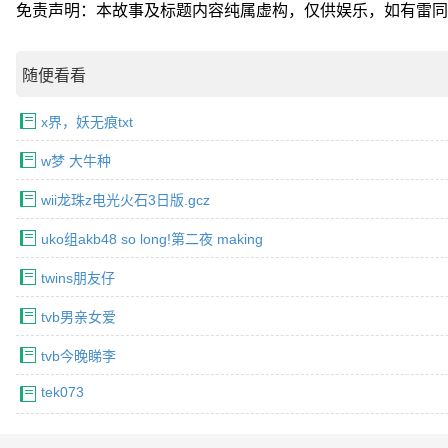
免责声明：本故事及标题内容纯属虚构，仅供娱乐，如有雷同
随便看看
x界，妖无痕txt
w梦 大牛种
wii龙珠z电光火石3日版.gcz
uko组akb48 so long!第二夜 making
twins朋友仔
tvb男亲女爱
tvb今晚睇李
tek073